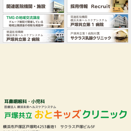
横浜市戸塚区戸塚町4253番地1 サクラス戸塚ビル5F