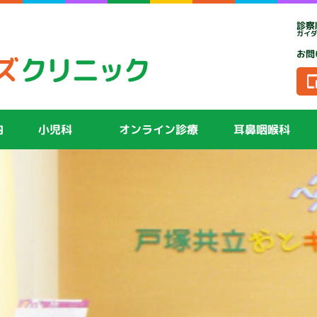
診察
ガイ
お問
内
小児科
オンライン診療
耳鼻咽喉科