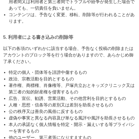
用者間又は利用者と第三者間でトラブルや紛争が発生した場合で
あっても、一切責任を負いません。
コンテンツは、予告なく変更、移転、削除等が行われることがあ
ります。
5. 利用者による書き込みの削除等
以下の各項のいずれかに該当する場合、予告なく投稿の削除または
アカウントのブロック等を行う場合がありますので、あらかじめ御
了承ください。
特定の個人・団体等を誹謗中傷するもの
政治、宗教活動を目的とするもの
著作権、商標権、肖像権等、戸塚共立おとキッズクリニック又は
第三者の知的財産権を侵害するもの
広告、宣伝、勧誘、営業活動、その他営利を目的とするもの
人種・思想・信条等の差別又は差別を助長させるもの
公の秩序又は善良の風俗に反するもの
虚偽や事実と異なる内容及び単なる風評や風評を助長させるもの
本人の承諾なく個人情報を特定・開示・漏えいする等プライバシ
ーを害するもの
他のユーザー、第三者等になりすますもの